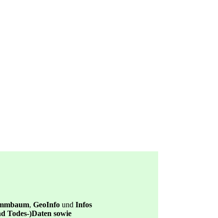
ammbaum
,
GeoInfo
und
Infos
und Todes-)Daten sowie