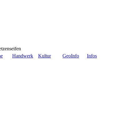
tzenseifen
he
Handwerk
Kultur
GeoInfo
Infos