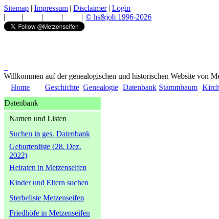
Sitemap
|
Impressum
|
Disclaimer
|
Login
|
|
|
|
|
© hs&joh 1996-2026
Willkommen auf der genealogischen und historischen Website von Me
Home
Geschichte
Genealogie
Datenbank
Stammbaum
Kirc
Datenbank
Namen und Listen
Suchen in ges. Datenbank
Geburtenliste (28. Dez.
2022)
Heiraten in Metzenseifen
Kinder und Eltern suchen
Sterbeliste Metzenseifen
Friedhöfe in Metzenseifen