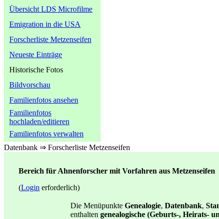
Übersicht LDS Microfilme
Emigration in die USA
Forscherliste Metzenseifen
Neueste Einträge
Historische Fotos
Bildvorschau
Familienfotos ansehen
Familienfotos
hochladen/editieren
Familienfotos verwalten
Datenbank ⇒ Forscherliste Metzenseifen
Bereich für Ahnenforscher mit Vorfahren aus Metzenseifen
(
Login
erforderlich)
Die Menüpunkte
Genealogie
,
Datenbank
,
St
enthalten
genealogische (Geburts-, Heirats- 