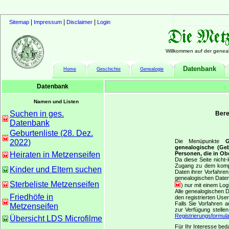
|
|
|
Sitemap
Impressum
Disclaimer
Login
Willkommen auf der geneal
Datenbank
Home
Geschichte
Genealogie
Datenbank
Namen und Listen
Suchen in ges.
Bere
Datenbank
Geburtenliste (28. Dez.
2022)
Die Menüpunkte
G
genealogische (Geb
Heiraten in Metzenseifen
Personen, die in Ob
Da diese Seite nicht-
Zugang zu dem komplet
Kinder und Eltern suchen
Daten ihrer Vorfahre
genealogischen Daten
Sterbeliste Metzenseifen
) nur mit einem Lo
Alle genealogischen 
Friedhöfe in
den registrierten Use
Falls Sie Vorfahren 
Metzenseifen
zur Verfügung stelle
Registrierungsformula
Übersicht LDS Microfilme
Für Ihr Interesse bed