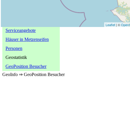
Spezielle Informationen
Naturobjekte
Historische Objekte
Leaflet
| ©
OpenS
Serviceangebote
Häuser in Metzenseifen
Personen
Geostatistik
GeoPosition Besucher
GeoInfo ⇒ GeoPosition Besucher