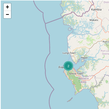
Sitemap
|
Impressum
|
Disclaimer
|
Login
+
|
|
|
|
|
© hs&joh 1996-2026
−
Willkommen auf der genealogischen und historischen Website von Me
Home
Geschichte
Genealogie
Datenbank
Stammbaum
Kirc
GeoInfo
Allgem. GeoInformationen
2
Geographische Lage von M.
Orte um Metzenseifen
Entfernungen nach M.
Flurnamen Ober-Metz. 1868
Flurnamen Unter-Metz. 1868
Adressen 1944