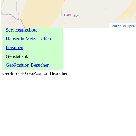
Spezielle Informationen
Naturobjekte
Historische Objekte
Leaflet
| ©
OpenS
Serviceangebote
Häuser in Metzenseifen
Personen
Geostatistik
GeoPosition Besucher
GeoInfo ⇒ GeoPosition Besucher