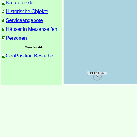
Naturobjekte
Historische Objekte
Serviceangebote
Häuser in Metzenseifen
Personen
Geostatistik
GeoPosition Besucher
530
?>