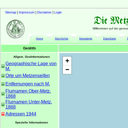
|
|
|
Sitemap
Impressum
Disclaimer
Login
Willkommen auf der geneal
Home
Geschichte
Genealogie
Datenbank
GeoInfo
Allgem. GeoInformationen
+
Geographische Lage von
−
M.
Orte um Metzenseifen
Entfernungen nach M.
Flurnamen Ober-Metz.
1868
Flurnamen Unter-Metz.
1868
Adressen 1944
Spezielle Informationen